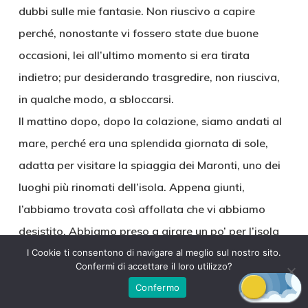
dubbi sulle mie fantasie. Non riuscivo a capire
perché, nonostante vi fossero state due buone
occasioni, lei all’ultimo momento si era tirata
indietro; pur desiderando trasgredire, non riusciva,
in qualche modo, a sbloccarsi.
Il mattino dopo, dopo la colazione, siamo andati al
mare, perché era una splendida giornata di sole,
adatta per visitare la spiaggia dei Maronti, uno dei
luoghi più rinomati dell’isola. Appena giunti,
l’abbiamo trovata così affollata che vi abbiamo
desistito. Abbiamo preso a girare un po’ per l’isola
alla ricerca di un posto con un po’ meno di gente e,
I Cookie ti consentono di navigare al meglio sul nostro sito.
Confermi di accettare il loro utilizzo?
senza rendercene conto, ci siamo ritrovati davanti
Confermo
al porto di Forio, dove abbiamo deciso di fermarci