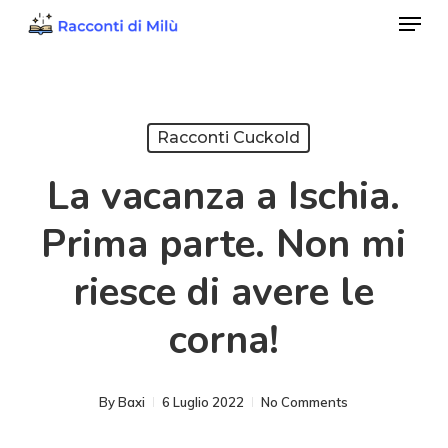
Menu
Skip
to
Close
main
Menu
content
Racconti Cuckold
La vacanza a Ischia.
Prima parte. Non mi
riesce di avere le
corna!
By
Baxi
6 Luglio 2022
No Comments