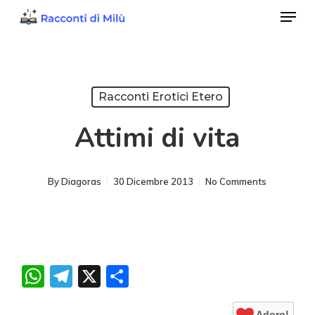
Menu
Skip
to
Close
main
Menu
content
Racconti Erotici Etero
Attimi di vita
By
Diagoras
30 Dicembre 2013
No Comments
WhatsApp
Telegram
X
Condividi
Adoro!