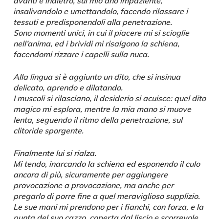
avanti e indietro, sul mio ano impaziente,
insalivandolo e umettandolo, facendo rilassare i
tessuti e predisponendoli alla penetrazione.
Sono momenti unici, in cui il piacere mi si scioglie
nell’anima, ed i brividi mi risalgono la schiena,
facendomi rizzare i capelli sulla nuca.
Alla lingua si è aggiunto un dito, che si insinua
delicato, aprendo e dilatando.
I muscoli si rilasciano, il desiderio si acuisce: quel dito
magico mi esplora, mentre la mia mano si muove
lenta, seguendo il ritmo della penetrazione, sul
clitoride sporgente.
Finalmente lui si rialza.
Mi tendo, inarcando la schiena ed esponendo il culo
ancora di più, sicuramente per aggiungere
provocazione a provocazione, ma anche per
pregarlo di porre fine a quel meraviglioso supplizio.
Le sue mani mi prendono per i fianchi, con forza, e la
punta del suo cazzo, coperta dal liscio e scorrevole