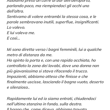
Abbiamo preso un caffè al bar dell’aeroporto,
parlando poco, ma riempiendoci gli occhi uno
dell’altra.
Sentivamo di volere entrambi la stessa cosa, e le
parole sembravano inutili, superflue, insignificanti.
Lo volevo.
E lui voleva me.
E così…
Mi sono diretta verso i bagni femminili, lui a qualche
metro di distanza da me.
Ho spinto la porta e, con una rapida occhiata, ho
controllato la zona dei lavabi, dove una donna non
più giovanissima si stava rifacendo il trucco.
Impazienti, abbiamo atteso che finisse e che
finalmente uscisse, lasciando il bagno vuoto, deserto
e silenzioso..
Rapidamente lui ed io siamo entrati, chiudendoci
nell’ultimo stanzino in fondo, sulla destra.
Il bagno che, come dicevo, abbiamo trovato