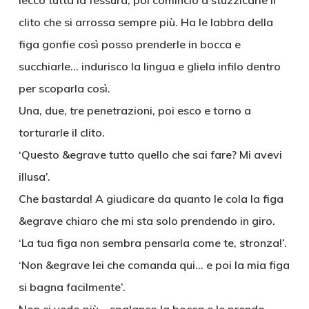
lecco tutta la fessura, poi comincio a stuzzicarle il
clito che si arrossa sempre più. Ha le labbra della
figa gonfie così posso prenderle in bocca e
succhiarle… indurisco la lingua e gliela infilo dentro
per scoparla così.
Una, due, tre penetrazioni, poi esco e torno a
torturarle il clito.
‘Questo &egrave tutto quello che sai fare? Mi avevi
illusa’.
Che bastarda! A giudicare da quanto le cola la figa
&egrave chiaro che mi sta solo prendendo in giro.
‘La tua figa non sembra pensarla come te, stronza!’.
‘Non &egrave lei che comanda qui… e poi la mia figa
si bagna facilmente’.