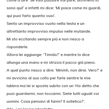
come a dire ‘Se vuoi passare vai pure, altrimenti io
sono qui!’ e infatti mi dice: ‘Mi piace come mi guardi,
qui puoi farlo quanto vuoi’.
Sento un improvviso vuoto nella testa e un
altrettanto improvviso impulso nelle mutande.
Mi sto eccitando sempre più e non riesco a
risponderle.
Allora lei aggiunge: ‘Timido?’ e mentre lo dice
allunga una mano e mi strizza il pacco già pieno.
A quel punto riesco a dire: ‘Mmmh, non direi. Vero?’ e
mi avvicino al suo collo per farle sentire le mie
labbra ma lei si sposta subito con un ‘Ho detto che
puoi guardarmi, non toccarmi. Siete tutti uguali voi
uomini. Cosa pensavi di farmi? Il solletico?’.