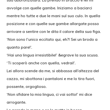
sua abbronzatura. La prendo in braccio e lei mi
avvolge con quelle gambe. Iniziamo a baciarci
mentre ho tutte e due le mani sul suo culo. In quella
posizione e con quelle sue gambe allargate posso
arrivare a sentire con le dita il calore della sua figa.
‘Non sono l’unico eccitato qui, eh?! Sei un brodo a
quanto pare!’.
‘Hai una lingua irresistibile!’ &egrave la sua scusa.
‘Ti scoperò anche con quella, vedrai!’.
Lei allora scende da me, si abbassa all’altezza del
cazzo, mi sbottona i pantaloni e me lo tira fuori,
possente, orgoglioso.
‘Non sfidare la mia lingua, ci vai sotto!’ mi dice
arrogante.