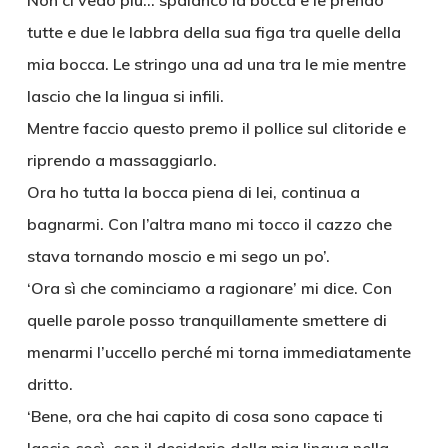
Non ci vedo più… spalanco la bocca e le prendo
tutte e due le labbra della sua figa tra quelle della
mia bocca. Le stringo una ad una tra le mie mentre
lascio che la lingua si infili.
Mentre faccio questo premo il pollice sul clitoride e
riprendo a massaggiarlo.
Ora ho tutta la bocca piena di lei, continua a
bagnarmi. Con l’altra mano mi tocco il cazzo che
stava tornando moscio e mi sego un po’.
‘Ora sì che cominciamo a ragionare’ mi dice. Con
quelle parole posso tranquillamente smettere di
menarmi l’uccello perché mi torna immediatamente
dritto.
‘Bene, ora che hai capito di cosa sono capace ti