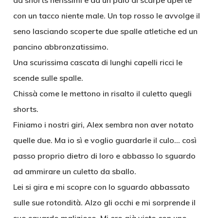
da shorts nerissimi e da un paio di scarpe aperte
con un tacco niente male. Un top rosso le avvolge il
seno lasciando scoperte due spalle atletiche ed un
pancino abbronzatissimo.
Una scurissima cascata di lunghi capelli ricci le
scende sulle spalle.
Chissà come le mettono in risalto il culetto quegli
shorts.
Finiamo i nostri giri, Alex sembra non aver notato
quelle due. Ma io sì e voglio guardarle il culo… così
passo proprio dietro di loro e abbasso lo sguardo
ad ammirare un culetto da sballo.
Lei si gira e mi scopre con lo sguardo abbassato
sulle sue rotondità. Alzo gli occhi e mi sorprende il