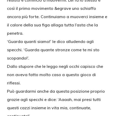
resisto e comincio a muovermi. Lei fa lo stesso e
così il primo movimento &egrave uno schiaffo
ancora più forte. Continuiamo a muoverci insieme e
il calore della sua figa allaga tutta l’asta che la
penetra.
‘Guarda quanti siamo!’ le dico alludendo agli
specchi. ‘Guarda quante stronze come te mi sto
scopando!’.
Dallo stupore che le leggo negli occhi capisco che
non aveva fatto molto caso a questo gioco di
riflessi.
Può guardarmi anche da questa posizione proprio
grazie agli specchi e dice: ‘Aaaah, mai presi tutti
questi cazzi insieme in vita mia, continuate,