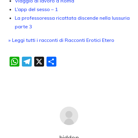
Viaggio di lavoro a Roma
L’app del sesso – 1
La professoressa ricattata discende nella lussuria
parte 3
» Leggi tutti i racconti di Racconti Erotici Etero
WhatsApp
Telegram
X
Condividi
hidden