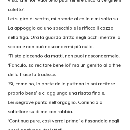
visto che non vuoi te lo puoi tenere ancora vergine il
culetto’.
Lei si gira di scatto, mi prende al collo e mi salta su.
La appoggio ad uno specchio e le rificco il cazzo
nella figa. Ora la guardo dritto negli occhi mentre la
scopo e non può nascondermi più nulla.
‘Ti sta piacendo da matti, non puoi nascondermelo’.
‘Fanculo, so recitare bene io!’ ma un gemito alla fine
della frase la tradisce.
‘Sì, come no, la parte della puttana la sai recitare
proprio bene’ e ci aggiungo una risata finale.
Lei &egrave punta nell’orgoglio. Comincia a
saltellare su di me con rabbia.
‘Continua pure, così verrai prima’ e fissandola negli