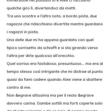
immersione nel passato io e Alex ci facciamo
qualche giro lì, divertendoci da matti.
Tra uno scontro e l’altro noto, a bordo pista, due
ragazze che ridacchiano divertite mentre guardano
i ragazzi in pista.
Una delle due mi ha appena guardato con quel
tipico sorrisetto da schiaffi e si sta girando verso
l’altra per dirle qualcosa all’orecchio.
Quel sorriso era fastidioso, presuntuoso… ma era al
tempo stesso così intrigante che mi distrae al punto
quasi da fami cadere quando Alex viene a sbattere
contro di me.
Non &egrave altissima ma per il resto &egrave
davvero carina. Gambe sottili ma forti coperte solo