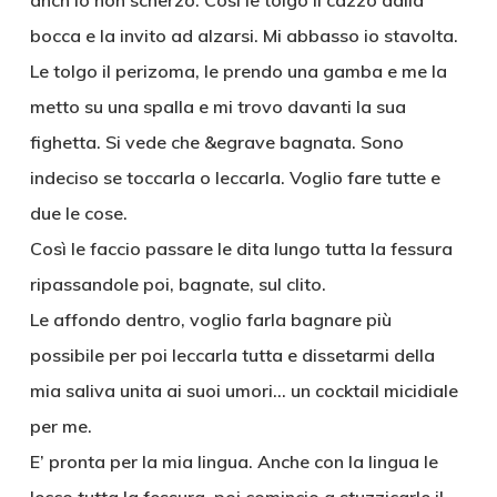
anch’io non scherzo. Così le tolgo il cazzo dalla
bocca e la invito ad alzarsi. Mi abbasso io stavolta.
Le tolgo il perizoma, le prendo una gamba e me la
metto su una spalla e mi trovo davanti la sua
fighetta. Si vede che &egrave bagnata. Sono
indeciso se toccarla o leccarla. Voglio fare tutte e
due le cose.
Così le faccio passare le dita lungo tutta la fessura
ripassandole poi, bagnate, sul clito.
Le affondo dentro, voglio farla bagnare più
possibile per poi leccarla tutta e dissetarmi della
mia saliva unita ai suoi umori… un cocktail micidiale
per me.
E’ pronta per la mia lingua. Anche con la lingua le