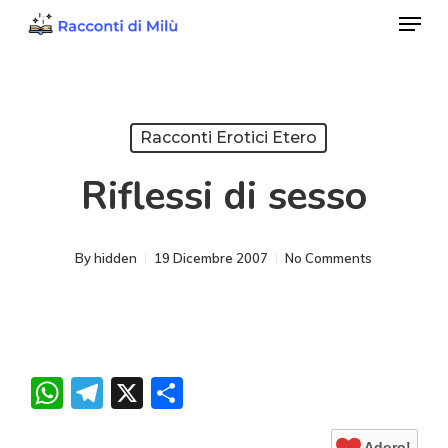
Menu
Skip
to
Close
main
Menu
content
Racconti Erotici Etero
Riflessi di sesso
By
hidden
19 Dicembre 2007
No Comments
WhatsApp
Telegram
X
Condividi
Adoro!