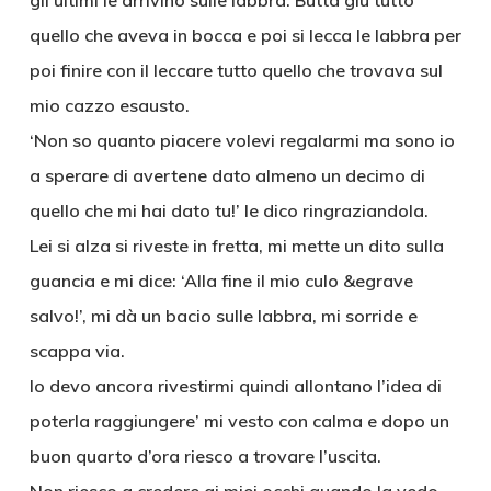
gli ultimi le arrivino sulle labbra. Butta giù tutto
quello che aveva in bocca e poi si lecca le labbra per
poi finire con il leccare tutto quello che trovava sul
mio cazzo esausto.
‘Non so quanto piacere volevi regalarmi ma sono io
a sperare di avertene dato almeno un decimo di
quello che mi hai dato tu!’ le dico ringraziandola.
Lei si alza si riveste in fretta, mi mette un dito sulla
guancia e mi dice: ‘Alla fine il mio culo &egrave
salvo!’, mi dà un bacio sulle labbra, mi sorride e
scappa via.
Io devo ancora rivestirmi quindi allontano l’idea di
poterla raggiungere’ mi vesto con calma e dopo un
buon quarto d’ora riesco a trovare l’uscita.