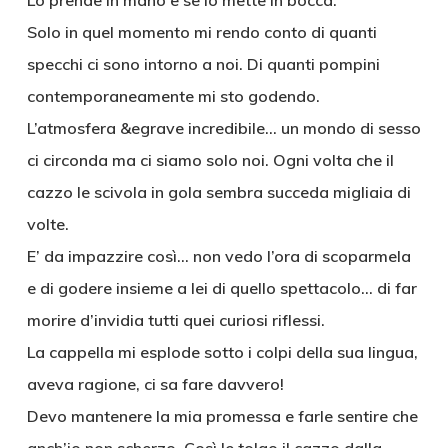
Lo prende in mano e se lo mette in bocca.
Solo in quel momento mi rendo conto di quanti
specchi ci sono intorno a noi. Di quanti pompini
contemporaneamente mi sto godendo.
L’atmosfera &egrave incredibile… un mondo di sesso
ci circonda ma ci siamo solo noi. Ogni volta che il
cazzo le scivola in gola sembra succeda migliaia di
volte.
E’ da impazzire così… non vedo l’ora di scoparmela
e di godere insieme a lei di quello spettacolo… di far
morire d’invidia tutti quei curiosi riflessi.
La cappella mi esplode sotto i colpi della sua lingua,
aveva ragione, ci sa fare davvero!
Devo mantenere la mia promessa e farle sentire che