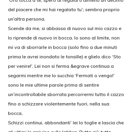
‘Ora tocca a te, spero di regalarti almeno un decimo
del piacere che mi hai regalato tu’; sembra proprio
un’altra persona.
Scende da me, si abbassa di nuovo sul mio cazzo e
lo riprende di nuovo in bocca. Io sono al limite, non
mi va di sborrarle in bocca (solo fino a due minuti
prima le avrei inondato le tonsille) e glielo dico ‘Sto
per venire!’. Lei non si ferma &egrave continua a
segarmi mentre me lo succhia ‘Fermati o vengo!’
sono le mie ultime parole prima di sentire
un’incontrollabile sborrata percorrermi tutto il cazzo
fino a schizzare violentemente fuori, nella sua
bocca.
Schizzi continui, abbondanti’ lei lo toglie e lascia che