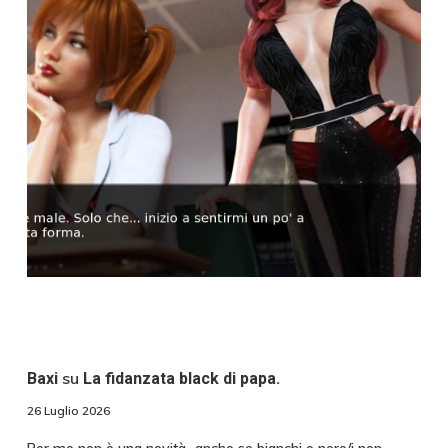
su
Baxi
La fidanzata black di papa.
26 Luglio 2026
Per me non è una novità...anche se bianchi o nere/i non