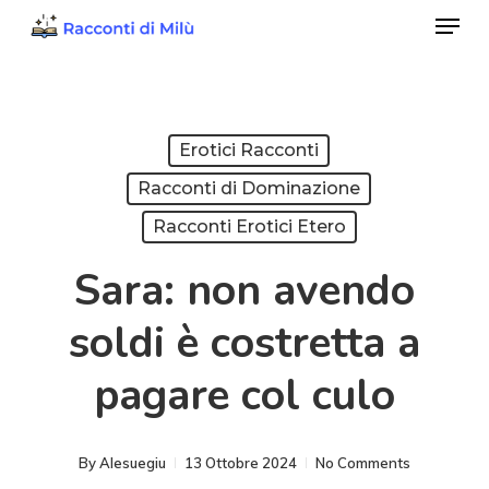
Menu
Skip
to
Close
main
Menu
content
Erotici Racconti
Racconti di Dominazione
Racconti Erotici Etero
Sara: non avendo
soldi è costretta a
pagare col culo
By
Alesuegiu
13 Ottobre 2024
No Comments