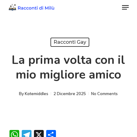
Menu
Skip
to
Close
main
Menu
content
Racconti Gay
La prima volta con il
mio migliore amico
By
Katemiddles
2 Dicembre 2025
No Comments
WhatsApp
Telegram
X
Condividi