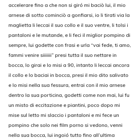
accelerare fino a che non si giró mi baciò lui, il mio
arnese di sotto cominciò a gonfiarsi, io li tirati via la
maglietta li leccai il suo collo e il suo ventre, li tolsi i
pantaloni e le mutande, e li feci il miglior pompino di
sempre, lui godette con frasi e urla “vai fede, ti amo,
fammi venire siiiiiii” presi tutta il suo nettare in
bocca, lo girai e lo misi a 90, intanto li leccai ancora
il collo e lo baciai in bocca, presi il mio dito salivato
e lo misi nella sua fessura, entrai con il mio arnese
dentro la sua porticina, godetti come non mai, lui fu
un misto di eccitazione e piantini, poco dopo mi
mise sul letto mi slaccio i pantaloni e mi fece un
pompino che solo nei film porno si vedono, venni
nella sua bocca, lui ingoió tutto fino all’ultima