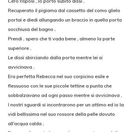
Cero risposi , lo porto subito dissi .
Recuperato il pigiama dal cassetto del como glielo
portai e diedi allungando un braccio in quella porta
socchiusa del bagno .
Prendi , spero che ti vada bene , almeno la parte
superiore .
Le dissi sbirciando dalla porta mentre lei si
avvicinava .
Era perfetta Rebecca nel suo corpicino esile e
flessuoso con le sue piccole tettine a punta che
sobbalzavano ad ogni passo mentre si avvicinava .
I nostri sguardi si incontrarono per un attimo ed io la
vidi bellissima nel suo rossore della pelle dovuto
all’acqua calda .