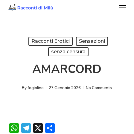
Menu
Skip
to
Close
main
Menu
content
Racconti Erotici
Sensazioni
senza censura
AMARCORD
By
fagiolino
27 Gennaio 2026
No Comments
WhatsApp
Telegram
X
Condividi