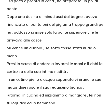
Fra poco è pronta la cena , ho preparato un po’ di
pasta .
Dopo una decina di minuti usci dal bagno , aveva
rinunciato ai pantaloni del pigiama troppo grandi pe
lei , addosso si mise solo la parte superiore che le
arrivava alle cosce .
Mi venne un dubbio , se sotto fosse stata nuda o
meno .
Presi la scusa di andare a lavarmi le mani e li ebbi la
certezza della sua intima nudità .
In un catino pieno d’acqua saponata vi erano le sue
mutandine rosa e il suo reggiseno bianco .
Ritornai in cucina ed iniziammo a mangiare , lei non
fu loquace ed io nemmeno .