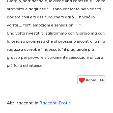
Giorgio, sorridendole, le diede una carezza sul volto
stravolto e aggiunse “… sono contento nel vederti
godere così e ti assicuro che ti darò … finché lo
vorrai … forti emozioni e sensazioni ….”.
Una volta rivestiti ci salutammo con Giorgio ma con
la precisa promessa che al prossimo incontro la mia
ragazza avrebbe “indossato” il plug anale più
grosso per provare sicuramente sensazioni ancora
più forti ed intense ….
Adoro!
44
Altri racconti in
Racconti Erotici