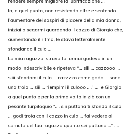
rendere sempre migliore la lubrificazione …
Io, a quel punto, non resistendo oltre e sentendo
l’aumentare dei sospiri di piacere della mia donna,
iniziai a segarmi guardando il cazzo di Giorgio che,
aumentando il ritmo, le stava letteralmente
sfondando il culo ….
La mia ragazza, stravolta, ormai godeva in un
modo indescrivibile e ripeteva “… siii … cazzooo …
siiii sfondami il culo … cazzzzo come godo … sono
una troia … siii … riempimi il culooo ….” …. e Giorgio,
a quel punto e per la prima volta iniziò con un
pesante turpiloquio “…. siii puttana ti sfondo il culo
… godi troia con il cazzo in culo … fai vedere al
cornuto del tuo ragazzo quanto sei puttana …” ….