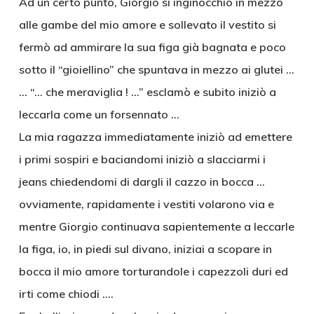
Ad un certo punto, Giorgio si inginocchiò in mezzo
alle gambe del mio amore e sollevato il vestito si
fermò ad ammirare la sua figa già bagnata e poco
sotto il “gioiellino” che spuntava in mezzo ai glutei …
… “… che meraviglia ! …” esclamò e subito iniziò a
leccarla come un forsennato …
La mia ragazza immediatamente iniziò ad emettere
i primi sospiri e baciandomi iniziò a slacciarmi i
jeans chiedendomi di dargli il cazzo in bocca …
ovviamente, rapidamente i vestiti volarono via e
mentre Giorgio continuava sapientemente a leccarle
la figa, io, in piedi sul divano, iniziai a scopare in
bocca il mio amore torturandole i capezzoli duri ed
irti come chiodi ….