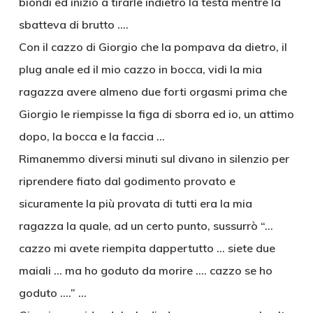
biondi ed iniziò a tirarle indietro la testa mentre la
sbatteva di brutto ….
Con il cazzo di Giorgio che la pompava da dietro, il
plug anale ed il mio cazzo in bocca, vidi la mia
ragazza avere almeno due forti orgasmi prima che
Giorgio le riempisse la figa di sborra ed io, un attimo
dopo, la bocca e la faccia …
Rimanemmo diversi minuti sul divano in silenzio per
riprendere fiato dal godimento provato e
sicuramente la più provata di tutti era la mia
ragazza la quale, ad un certo punto, sussurrò “…
cazzo mi avete riempita dappertutto … siete due
maiali … ma ho goduto da morire …. cazzo se ho
goduto ….” …