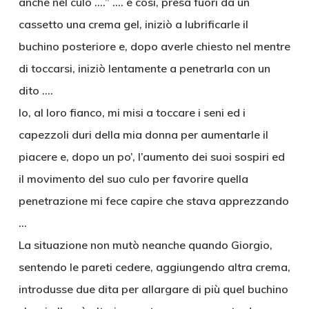
anche nel culo ….” …. e così, presa fuori da un
cassetto una crema gel, iniziò a lubrificarle il
buchino posteriore e, dopo averle chiesto nel mentre
di toccarsi, iniziò lentamente a penetrarla con un
dito ….
Io, al loro fianco, mi misi a toccare i seni ed i
capezzoli duri della mia donna per aumentarle il
piacere e, dopo un po’, l’aumento dei suoi sospiri ed
il movimento del suo culo per favorire quella
penetrazione mi fece capire che stava apprezzando
…
La situazione non mutò neanche quando Giorgio,
sentendo le pareti cedere, aggiungendo altra crema,
introdusse due dita per allargare di più quel buchino