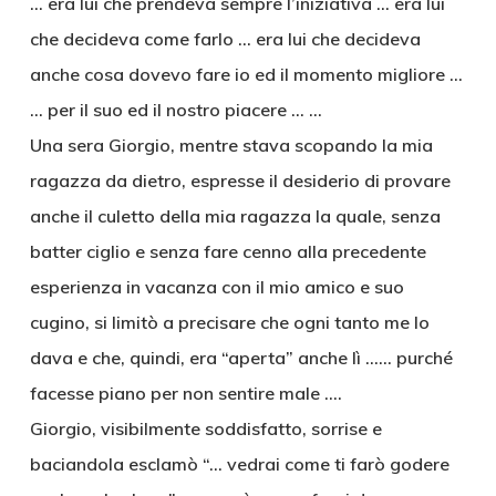
… era lui che prendeva sempre l’iniziativa … era lui
che decideva come farlo … era lui che decideva
anche cosa dovevo fare io ed il momento migliore …
… per il suo ed il nostro piacere … …
Una sera Giorgio, mentre stava scopando la mia
ragazza da dietro, espresse il desiderio di provare
anche il culetto della mia ragazza la quale, senza
batter ciglio e senza fare cenno alla precedente
esperienza in vacanza con il mio amico e suo
cugino, si limitò a precisare che ogni tanto me lo
dava e che, quindi, era “aperta” anche lì …… purché
facesse piano per non sentire male ….
Giorgio, visibilmente soddisfatto, sorrise e
baciandola esclamò “… vedrai come ti farò godere