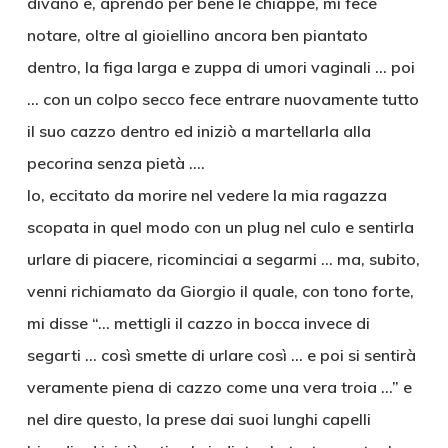
divano e, aprendo per bene le chiappe, mi fece
notare, oltre al gioiellino ancora ben piantato
dentro, la figa larga e zuppa di umori vaginali … poi
… con un colpo secco fece entrare nuovamente tutto
il suo cazzo dentro ed iniziò a martellarla alla
pecorina senza pietà ….
Io, eccitato da morire nel vedere la mia ragazza
scopata in quel modo con un plug nel culo e sentirla
urlare di piacere, ricominciai a segarmi … ma, subito,
venni richiamato da Giorgio il quale, con tono forte,
mi disse “… mettigli il cazzo in bocca invece di
segarti … così smette di urlare così … e poi si sentirà
veramente piena di cazzo come una vera troia …” e
nel dire questo, la prese dai suoi lunghi capelli