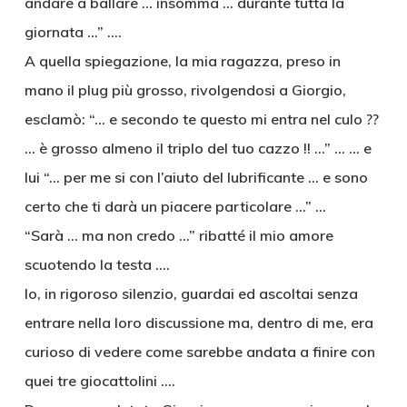
andare a ballare … insomma … durante tutta la
giornata …” ….
A quella spiegazione, la mia ragazza, preso in
mano il plug più grosso, rivolgendosi a Giorgio,
esclamò: “… e secondo te questo mi entra nel culo ??
… è grosso almeno il triplo del tuo cazzo !! …” … … e
lui “… per me si con l’aiuto del lubrificante … e sono
certo che ti darà un piacere particolare …” …
“Sarà … ma non credo …” ribatté il mio amore
scuotendo la testa ….
Io, in rigoroso silenzio, guardai ed ascoltai senza
entrare nella loro discussione ma, dentro di me, era
curioso di vedere come sarebbe andata a finire con
quei tre giocattolini ….