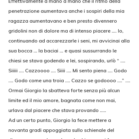
Effettivamente a mano a mano che il ritmo della
penetrazione aumentava anche i sospiri della mia
ragazza aumentavano e ben presto divennero
gridolini non di dolore ma di intenso piacere …. Io,
continuando ad accarezzarle i seni, mi avvicinai alla
sua bocca … la baciai … e quasi sussurrando le
chiesi se stava godendo e lei, sospirando, urlò “ ….
Siiiii …. Cazzoooo …. Siiii …. Mi sento piena …. Godo
…. Godo come una troia …. Cazzo se godoooo ….” ….
Ormai Giorgio la sbatteva forte senza più alcun
limite ed il mio amore, bagnata come non mai,
urlava dal piacere che stava provando …..
Ad un certo punto, Giorgio la fece mettere a
novanta gradi appoggiata sullo schienale del