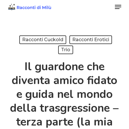
Menu
Skip
to
Close
main
Menu
content
Racconti Cuckold
Racconti Erotici
Trio
Il guardone che
diventa amico fidato
e guida nel mondo
della trasgressione –
terza parte (la mia