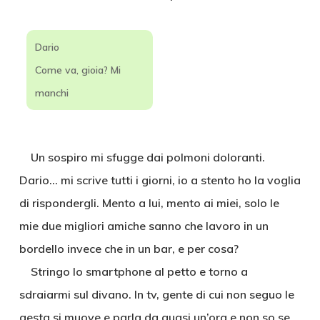
Dario
Come va, gioia? Mi
manchi
Un sospiro mi sfugge dai polmoni doloranti.
Dario… mi scrive tutti i giorni, io a stento ho la voglia
di rispondergli. Mento a lui, mento ai miei, solo le
mie due migliori amiche sanno che lavoro in un
bordello invece che in un bar, e per cosa?
Stringo lo smartphone al petto e torno a
sdraiarmi sul divano. In tv, gente di cui non seguo le
gesta si muove e parla da quasi un’ora e non so se