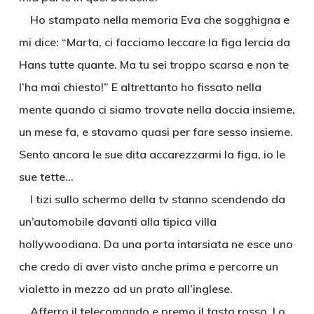
Ho stampato nella memoria Eva che sogghigna e
mi dice: “Marta, ci facciamo leccare la figa lercia da
Hans tutte quante. Ma tu sei troppo scarsa e non te
l’ha mai chiesto!” E altrettanto ho fissato nella
mente quando ci siamo trovate nella doccia insieme,
un mese fa, e stavamo quasi per fare sesso insieme.
Sento ancora le sue dita accarezzarmi la figa, io le
sue tette…
I tizi sullo schermo della tv stanno scendendo da
un’automobile davanti alla tipica villa
hollywoodiana. Da una porta intarsiata ne esce uno
che credo di aver visto anche prima e percorre un
vialetto in mezzo ad un prato all’inglese.
Afferro il telecomando e premo il tasto rosso. Lo