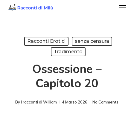
Menu
Skip
to
Close
main
Menu
content
Racconti Erotici
senza censura
Tradimento
Ossessione –
Capitolo 20
By
I racconti di William
4 Marzo 2026
No Comments