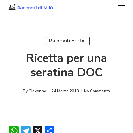
Menu
Skip
to
Close
main
Menu
content
Racconti Erotici
Ricetta per una
seratina DOC
By
Giovanna
24 Marzo 2013
No Comments
WhatsApp
Telegram
X
Condividi