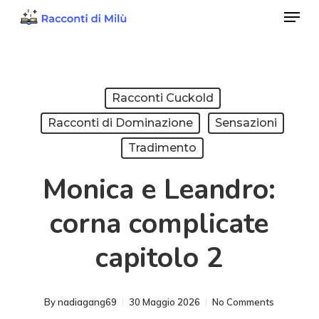
Menu
Skip
to
Close
main
Menu
content
Racconti Cuckold
Racconti di Dominazione
Sensazioni
Tradimento
Monica e Leandro:
corna complicate
capitolo 2
By
nadiagang69
30 Maggio 2026
No Comments