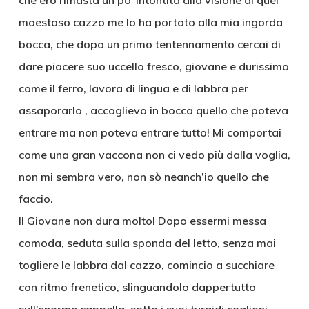
che ero rimasta un po’ intontita alla visione di quel
maestoso cazzo me lo ha portato alla mia ingorda
bocca, che dopo un primo tentennamento cercai di
dare piacere suo uccello fresco, giovane e durissimo
come il ferro, lavora di lingua e di labbra per
assaporarlo , accoglievo in bocca quello che poteva
entrare ma non poteva entrare tutto! Mi comportai
come una gran vaccona non ci vedo più dalla voglia,
non mi sembra vero, non sò neanch’io quello che
faccio.
Il Giovane non dura molto! Dopo essermi messa
comoda, seduta sulla sponda del letto, senza mai
togliere le labbra dal cazzo, comincio a succhiare
con ritmo frenetico, slinguandolo dappertutto