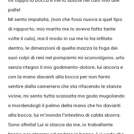
mi tappa la bocca e me lo sbatte nel culo fino alle
palle!
Mi sento impalata, (non che fossi nuova a quel tipo
di rapporto, mio marito me lo aveva fatto tante
volte il culo), ma il modo in cui me lo ha infilato
dentro, le dimenzioni di quella mazza la foga dei
suoi colpi di reni nel pomparmi mi sconvolgono, urlo
senza ritegno il mio godimento-dolore, lui ancora e
con la mano davanti alla bocca per non farmi
sentire dalla cameriera che sta rifacendo le stanze
vicine, mi sento tutta scassata ma godo mugolando
e mordendogli il palmo della mano che ho davanti
alla bocca, lui m’inonda l’intestino di calda sborra.
Sono sfinita! Lui si stacca da me, io traballante