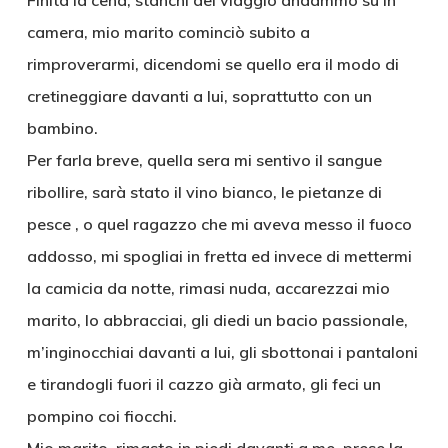
Finita la cena, stanchi del viaggio andammo su in
camera, mio marito cominciò subito a
rimproverarmi, dicendomi se quello era il modo di
cretineggiare davanti a lui, soprattutto con un
bambino.
Per farla breve, quella sera mi sentivo il sangue
ribollire, sarà stato il vino bianco, le pietanze di
pesce , o quel ragazzo che mi aveva messo il fuoco
addosso, mi spogliai in fretta ed invece di mettermi
la camicia da notte, rimasi nuda, accarezzai mio
marito, lo abbracciai, gli diedi un bacio passionale,
m’inginocchiai davanti a lui, gli sbottonai i pantaloni
e tirandogli fuori il cazzo già armato, gli feci un
pompino coi fiocchi.