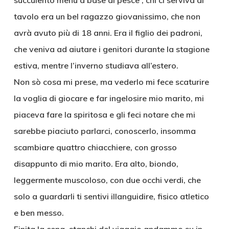
succulento menu a base di pesce , chi ci serviva al
tavolo era un bel ragazzo giovanissimo, che non
avrà avuto più di 18 anni. Era il figlio dei padroni,
che veniva ad aiutare i genitori durante la stagione
estiva, mentre l’inverno studiava all’estero.
Non sò cosa mi prese, ma vederlo mi fece scaturire
la voglia di giocare e far ingelosire mio marito, mi
piaceva fare la spiritosa e gli feci notare che mi
sarebbe piaciuto parlarci, conoscerlo, insomma
scambiare quattro chiacchiere, con grosso
disappunto di mio marito. Era alto, biondo,
leggermente muscoloso, con due occhi verdi, che
solo a guardarli ti sentivi illanguidire, fisico atletico
e ben messo.