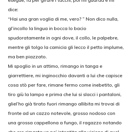
esegue, fà per girare i tacchi, poi mi guarda e mi
dice:
“Hai una gran voglia di me, vero? ” Non dico nulla,
gl’incollo la lingua in bocca lo bacio
spudoratamente in ogni dove, il collo, le palpebre,
mentre gli tolgo la camicia gli lecco il petto implume,
ma ben piazzato.
Mi spoglio in un attimo, rimango in tanga e
giarrettiere, mi inginocchio davanti a lui che capisce
cosa stò per fare, rimane fermo come inebetito, gli
tiro giù la lampo e prima che lui si slacci i pantaloni,
gliel’ho già tirato fuori rimango allibita mi trovai di
fronte ad un cazzo notevole, grosso nodoso con
una grossa cappellona a fungo, il ragazzo notando