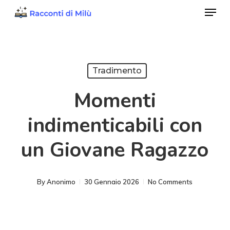
Menu
Skip
to
Close
main
Menu
content
Tradimento
Momenti
indimenticabili con
un Giovane Ragazzo
By
Anonimo
30 Gennaio 2026
No Comments