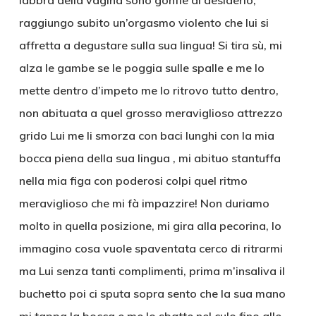
labbra della vagina sono gonfie di desiderio,
raggiungo subito un’orgasmo violento che lui si
affretta a degustare sulla sua lingua! Si tira sù, mi
alza le gambe se le poggia sulle spalle e me lo
mette dentro d’impeto me lo ritrovo tutto dentro,
non abituata a quel grosso meraviglioso attrezzo
grido Lui me li smorza con baci lunghi con la mia
bocca piena della sua lingua , mi abituo stantuffa
nella mia figa con poderosi colpi quel ritmo
meraviglioso che mi fà impazzire! Non duriamo
molto in quella posizione, mi gira alla pecorina, Io
immagino cosa vuole spaventata cerco di ritrarmi
ma Lui senza tanti complimenti, prima m’insaliva il
buchetto poi ci sputa sopra sento che la sua mano