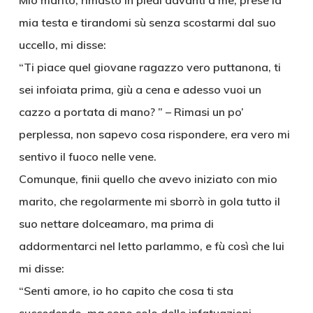
Mio marito, rimasto in piedi davanti a me, prese la
mia testa e tirandomi sù senza scostarmi dal suo
uccello, mi disse:
“Ti piace quel giovane ragazzo vero puttanona, ti
sei infoiata prima, giù a cena e adesso vuoi un
cazzo a portata di mano? ” – Rimasi un po’
perplessa, non sapevo cosa rispondere, era vero mi
sentivo il fuoco nelle vene.
Comunque, finii quello che avevo iniziato con mio
marito, che regolarmente mi sborrò in gola tutto il
suo nettare dolceamaro, ma prima di
addormentarci nel letto parlammo, e fù così che lui
mi disse:
“Senti amore, io ho capito che cosa ti sta