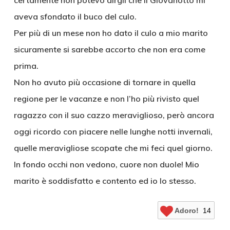
certamente non potevo dirgli che il Giovanotto mi
aveva sfondato il buco del culo.
Per più di un mese non ho dato il culo a mio marito
sicuramente si sarebbe accorto che non era come
prima.
Non ho avuto più occasione di tornare in quella
regione per le vacanze e non l’ho più rivisto quel
ragazzo con il suo cazzo meraviglioso, però ancora
oggi ricordo con piacere nelle lunghe notti invernali,
quelle meravigliose scopate che mi feci quel giorno.
In fondo occhi non vedono, cuore non duole! Mio
marito è soddisfatto e contento ed io lo stesso.
Adoro!
14