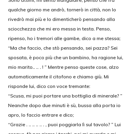
Sono attimi, mi sento illanguidire, penso che fra
qualche giorno me andrò, tornerò in città, non lo
rivedrò mai più e lo dimenticherò pensando alla
sciocchezza che mi ero messa in testa. Penso,
ripenso, ho i tremori alle gambe, dico a me stessa;
“Ma che faccio, che stò pensando, sei pazza? Sei
sposata, è poco più che un bambino, ha ragione lui,
mio marito.. .. . ! ” Mentre penso queste cose, alzo
automaticamente il citofono e chiamo giù. Mi
risponde lui, dico con voce tremante:
“Scusa, mi puoi portare una bottiglia di minerale? ”
Neanche dopo due minuti è sù, bussa alla porta io
apro, lo faccio entrare e dico;
“Grazie . .. .. .. .. . , puoi poggiarla lì sul tavolo? ” Lui