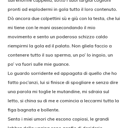
sull’enorme cappella, sotto i suoi turgidi coglioni
pronti ad esplodermi in gola tutto il loro contenuto.
Dò ancora due colpettini sù e giù con la testa, che lui
mi tiene con le mani assecondando il mio
movimento e sento un poderoso schizzo caldo
riempirmi la gola ed il palato. Non gliela faccio a
contenere tutto il suo sperma, un po’ lo ingoio, un
po’ va fuori sulle mie guance.
Lo guardo sorridente ed appagata di quello che ho
fatto poc’anzi, lui si finisce di spogliare e senza dire
una parola mi toglie le mutandine, mi sdraia sul
letto, si china su di me e comincia a leccarmi tutta la
figa bagnata e bollente.
Sento i miei umori che escono copiosi, le grandi