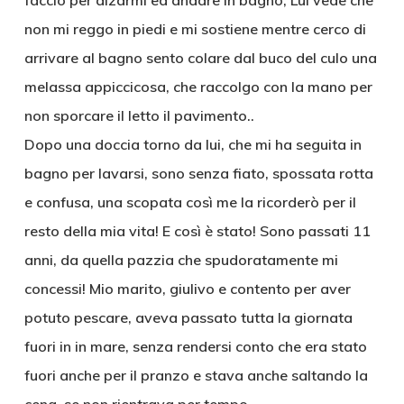
faccio per alzarmi ed andare in bagno, Lui vede che
non mi reggo in piedi e mi sostiene mentre cerco di
arrivare al bagno sento colare dal buco del culo una
melassa appiccicosa, che raccolgo con la mano per
non sporcare il letto il pavimento..
Dopo una doccia torno da lui, che mi ha seguita in
bagno per lavarsi, sono senza fiato, spossata rotta
e confusa, una scopata così me la ricorderò per il
resto della mia vita! E così è stato! Sono passati 11
anni, da quella pazzia che spudoratamente mi
concessi! Mio marito, giulivo e contento per aver
potuto pescare, aveva passato tutta la giornata
fuori in in mare, senza rendersi conto che era stato
fuori anche per il pranzo e stava anche saltando la