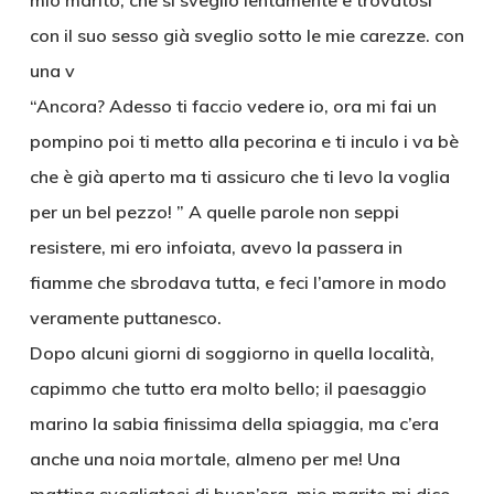
mio marito, che si svegliò lentamente e trovatosi
con il suo sesso già sveglio sotto le mie carezze. con
una v
“Ancora? Adesso ti faccio vedere io, ora mi fai un
pompino poi ti metto alla pecorina e ti inculo i va bè
che è già aperto ma ti assicuro che ti levo la voglia
per un bel pezzo! ” A quelle parole non seppi
resistere, mi ero infoiata, avevo la passera in
fiamme che sbrodava tutta, e feci l’amore in modo
veramente puttanesco.
Dopo alcuni giorni di soggiorno in quella località,
capimmo che tutto era molto bello; il paesaggio
marino la sabia finissima della spiaggia, ma c’era
anche una noia mortale, almeno per me! Una