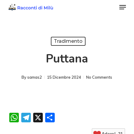
Menu
Skip
to
Close
main
Menu
content
Tradimento
Puttana
By
samas2
15 Dicembre 2024
No Comments
WhatsApp
Telegram
X
Condividi
Adoro!
21