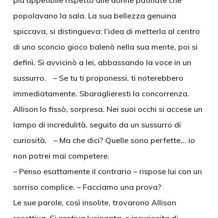
più appetibile rispetto alle donne patinate che
popolavano la sala. La sua bellezza genuina
spiccava, si distingueva: l’idea di metterla al centro
di uno sconcio gioco balenò nella sua mente, poi si
definì. Si avvicinò a lei, abbassando la voce in un
sussurro. – Se tu ti proponessi, ti noterebbero
immediatamente. Sbaraglieresti la concorrenza.
Allison lo fissò, sorpresa. Nei suoi occhi si accese un
lampo di incredulità, seguito da un sussurro di
curiosità. – Ma che dici? Quelle sono perfette… io
non potrei mai competere.
– Penso esattamente il contrario – rispose lui con un
sorriso complice. – Facciamo una prova?
Le sue parole, così insolite, trovarono Allison