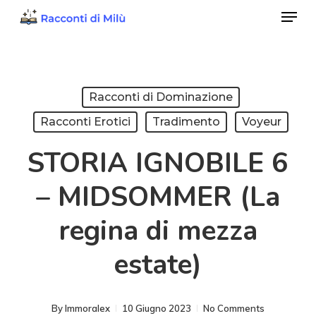
Menu
Skip
to
Close
main
Menu
content
Racconti di Dominazione
Racconti Erotici
Tradimento
Voyeur
STORIA IGNOBILE 6
– MIDSOMMER (La
regina di mezza
estate)
By
Immoralex
10 Giugno 2023
No Comments