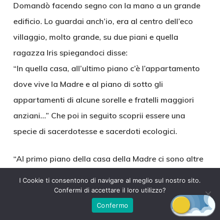
Domandò facendo segno con la mano a un grande
edificio. Lo guardai anch’io, era al centro dell’eco
villaggio, molto grande, su due piani e quella
ragazza Iris spiegandoci disse:
“In quella casa, all’ultimo piano c’è l’appartamento
dove vive la Madre e al piano di sotto gli
appartamenti di alcune sorelle e fratelli maggiori
anziani…” Che poi in seguito scoprii essere una
specie di sacerdotesse e sacerdoti ecologici.
“Al primo piano della casa della Madre ci sono altre
stanze e stanzette individuali e a piano terra ci sono
I Cookie ti consentono di navigare al meglio sul nostro sito.
tre saloni… Ma venite che ve li faccio vedere!” Disse
Confermi di accettare il loro utilizzo?
con enfasi sorridendo. E seguendola entrammo e ci
Confermo