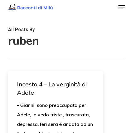
Menu
Skip
to
Close
main
Menu
All Posts By
content
ruben
Incesto 4 – La verginità di
Adele
- Gianni, sono preoccupata per
Adele, la vedo triste , trascurata,
depressa. Ieri sera é andata ad un