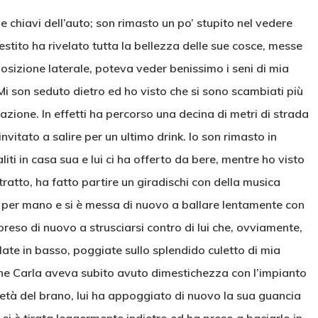
e chiavi dell’auto; son rimasto un po’ stupito nel vedere
vestito ha rivelato tutta la bellezza delle sue cosce, messe
 posizione laterale, poteva veder benissimo i seni di mia
. Mi son seduto dietro ed ho visto che si sono scambiati più
nazione. In effetti ha percorso una decina di metri di strada
invitato a salire per un ultimo drink. Io son rimasto in
iti in casa sua e lui ci ha offerto da bere, mentre ho visto
ratto, ha fatto partire un giradischi con della musica
o per mano e si è messa di nuovo a ballare lentamente con
preso di nuovo a strusciarsi contro di lui che, ovviamente,
late in basso, poggiate sullo splendido culetto di mia
 che Carla aveva subito avuto dimestichezza con l’impianto
tà del brano, lui ha appoggiato di nuovo la sua guancia