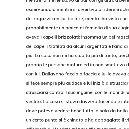
mentre io me ne stavo al bar con gli altri, a ber
osservandola mentre si divertiva a ridere e sche
dei ragazzi con cui ballare, mentre ho visto che
probabilmente un amico di famiglia di sua cugin
aveva i capelli brizzolati; insomma un bel masch
dei capelli trafilati da alcuni argentati e l’aria
più. La cosa non mi ha stupito più di tanto, pe
proprio le persone mature ed io non smettevo di
con lui. Ballavano faccia a faccia e lui le aveva 
si fece sempre più audace e lui iniziò a strusciars
strusciarsi contro il suo inguine, con le mani di 
vestito. La cosa si stava davvero facendo e int
dove potevo vedere bene tutta la sala da ballo 
un certo punto si è chinato e ha appoggiato il vi