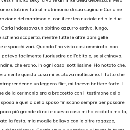
titi molto sexy, a volte al limite della decenza. Il vero
mo stati invitati al matrimonio di sua cugina e Carla ne
brazione del matrimonio, con il corteo nuziale ed alle due
 Carla indossava un abitino azzurro estivo, lungo,
 schiena scoperta, mentre tutte le altre damigelle
e e spacchi vari. Quando l’ho vista cosi ammirata, non
poteva facilmente fuoriuscire dall’abito e, se si chinava,
dine, che erano, in ogni caso, sottilissime. Ho notato che,
viamente questa cosa mi eccitava moltissimo. Il fatto che
ntraprendendo un leggero flirt, mi faceva battere forte il
ne della cerimonia era a braccetto con il testimone dello
a sposa e quello dello sposo finiscano sempre per passare
poco più grande di noi e questa cosa mi ha eccitato molto,
ata la festa, mia moglie ballava con le altre ragazze,