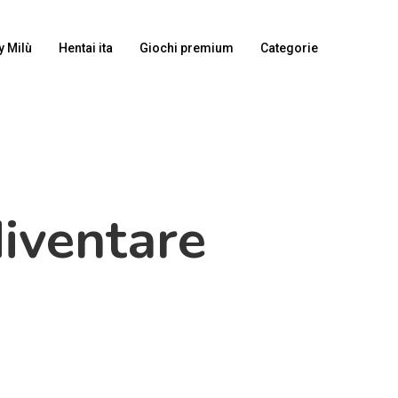
y Milù
Hentai ita
Giochi premium
Categorie
diventare