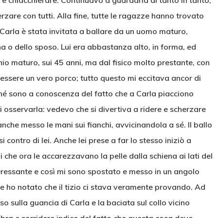
e e chiacchierare. Continuavo a guardarla di tanto in tanto,
rzare con tutti. Alla fine, tutte le ragazze hanno trovato
 Carla è stata invitata a ballare da un uomo maturo,
a o dello sposo. Lui era abbastanza alto, in forma, ed
io maturo, sui 45 anni, ma dal fisico molto prestante, con
 di essere un vero porco; tutto questo mi eccitava ancor di
rché sono a conoscenza del fatto che a Carla piacciono
 osservarla: vedevo che si divertiva a ridere e scherzare
anche messo le mani sui fianchi, avvicinandola a sé. Il ballo
i contro di lei. Anche lei prese a far lo stesso iniziò a
lui che ora le accarezzavano la pelle dalla schiena ai lati del
eressante e così mi sono spostato e messo in un angolo
e ho notato che il tizio ci stava veramente provando. Ad
so sulla guancia di Carla e la baciata sul collo vicino