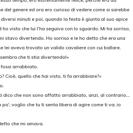
 stesso tempo, ero estremamente felice, perché era da
e del genere ed ora ero curioso di vedere come si sarebbe
iversi minuti e poi, quando la festa è giunta al suo apice
d ho visto che lui l’ha seguiva con lo sguardo. Mi ha sorriso,
mi stavo divertendo. Ho sorriso e le ho detto che era una
he lei aveva trovato un valido cavaliere con cui ballare.
 sembra che ti stia divertendo!»
 fossi arrabbiato.
o? Cioè, quello che hai visto, ti fa arrabbiare?»
o.
i dico che non sono affatto arrabbiato, anzi, al contrario…
o’; voglio che tu ti senta libera di agire come ti va; io
 detto che mi amava.