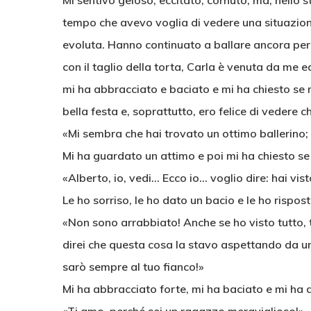
Mi sentivo geloso, eccitato, cornuto, ma, nello
tempo che avevo voglia di vedere una situazion
evoluta. Hanno continuato a ballare ancora per d
con il taglio della torta, Carla è venuta da me e
mi ha abbracciato e baciato e mi ha chiesto se 
bella festa e, soprattutto, ero felice di vedere c
«Mi sembra che hai trovato un ottimo ballerino;
Mi ha guardato un attimo e poi mi ha chiesto se
«Alberto, io, vedi… Ecco io… voglio dire: hai vist
Le ho sorriso, le ho dato un bacio e le ho rispost
«Non sono arrabbiato! Anche se ho visto tutto, t
direi che questa cosa la stavo aspettando da un p
sarò sempre al tuo fianco!»
Mi ha abbracciato forte, mi ha baciato e mi ha