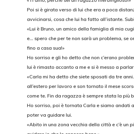
«Ti amo, perché sei un ragazzo meraviglioso!»
Poi si è girata verso di lui che era a poca dista
avvicinarsi, cosa che lui ha fatto all’istante. S
«Lui è Bruno, un amico della famiglia di mia c
e… spero che per te non sarà un problema, se or
fino a casa sua!»
Ho sorriso e gli ho detto che non c’erano proble
lui è rimasto accanto a me e si è messo a parlar
«Carla mi ha detto che siete sposati da tre anni
all’estero per lavoro e son tornato il mese sco
come te. Fin da ragazza è sempre stata la più bel
Ho sorriso, poi è tornata Carla e siamo andati 
poter va guidare lui.
«Abito in una zona vecchia della città e c’è un p