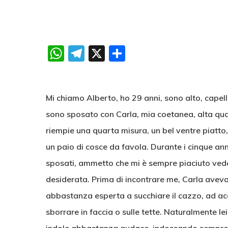
WhatsApp
Telegram
X
Condividi
Mi chiamo Alberto, ho 29 anni, sono alto, capelli
sono sposato con Carla, mia coetanea, alta quant
riempie una quarta misura, un bel ventre piatto
un paio di cosce da favola. Durante i cinque ann
sposati, ammetto che mi è sempre piaciuto ved
desiderata. Prima di incontrare me, Carla aveva
abbastanza esperta a succhiare il cazzo, ad acco
sborrare in faccia o sulle tette. Naturalmente 