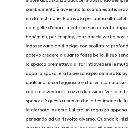
indole abbastanza audace, indossando sempre ves
cambiamento è avvenuto la scorsa estate. Erava
era la testimone. È arrivata per prima alla cele
damigelle d’onore, mentre io son arrivato dopo.
bohémien, per cosplay, con spacchi vertiginosi e
indossavano abiti beige, con scollature profond
potevo credere a quanto fosse bella. Il suo seno 
lo spacco premetteva di far intravedere le mutan
dopo la sposa, era la persona più ammirata: ov
qualcuno la corteggiasse e che lei ricambiasse i
cuore e diventare il cazzo durissimo. Verso la fi
sposo: c’è questa usanza che la testimone dell
la giornata insieme. Lui era un ragazzo appena 
pensando ad un risvolto diverso. Quando è inizi