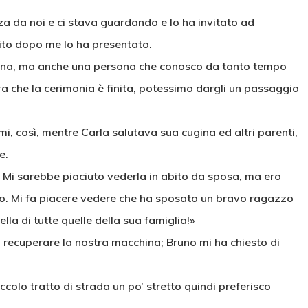
nza da noi e ci stava guardando e lo ha invitato ad
ubito dopo me lo ha presentato.
ugina, ma anche una persona che conosco da tanto tempo
a che la cerimonia è finita, potessimo dargli un passaggio
mi, così, mentre Carla salutava sua cugina ed altri parenti,
e.
. Mi sarebbe piaciuto vederla in abito da sposa, ma ero
rso. Mi fa piacere vedere che ha sposato un bravo ragazzo
la di tutte quelle della sua famiglia!»
a recuperare la nostra macchina; Bruno mi ha chiesto di
iccolo tratto di strada un po’ stretto quindi preferisco