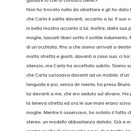
guidare io che lo conosco bene.»
Non ho trovato nulla da obiettare e gli ho dato l
che Carla è salita davanti, accanto a lui. Il suo 
in bella mostra accanto a lui. Inoltre, dalla sua
moglie, lasciati liberi sotto il sottile indumento
di un’occhiata, fino a che siamo arrivati a desti
molto stretta e giunti, davanti a casa sua, ci ha 
silenzio, ma Carla ha accettato subito. Siamo sal
che Carla curiosava davanti ad un mobile; d’un t
languida e poi, senza dir niente, ha preso Brun
lui davanti a me, che ero seduto sul divano. Ha 
la teneva stretta ed ora le sue mani erano scivo
moglie. Mentre li osservavo, ho notato il fatto
stereo, un modello abbastanza datato. Già a me