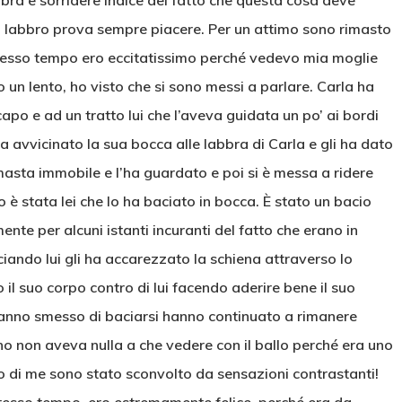
bbra e sorridere indice del fatto che questa cosa deve
l labbro prova sempre piacere. Per un attimo sono rimasto
stesso tempo ero eccitatissimo perché vedevo mia moglie
 un lento, ho visto che si sono messi a parlare. Carla ha
capo e ad un tratto lui che l’aveva guidata un po’ ai bordi
a avvicinato la sua bocca alle labbra di Carla e gli ha dato
masta immobile e l’ha guardato e poi si è messa a ridere
 è stata lei che lo ha baciato in bocca. È stato un bacio
te per alcuni istanti incuranti del fatto che erano in
ando lui gli ha accarezzato la schiena attraverso lo
 il suo corpo contro di lui facendo aderire bene il suo
hanno smesso di baciarsi hanno continuato a rimanere
no non aveva nulla a che vedere con il ballo perché era uno
ro di me sono stato sconvolto da sensazioni contrastanti!