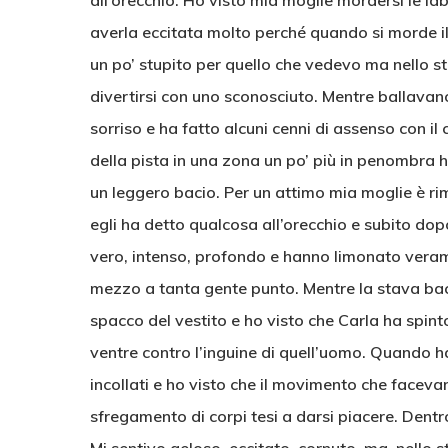
all’orecchio. Ho visto mia moglie mordersi le la
averla eccitata molto perché quando si morde i
un po’ stupito per quello che vedevo ma nello 
divertirsi con uno sconosciuto. Mentre ballavano
sorriso e ha fatto alcuni cenni di assenso con il 
della pista in una zona un po’ più in penombra h
un leggero bacio. Per un attimo mia moglie è ri
egli ha detto qualcosa all’orecchio e subito dopo
vero, intenso, profondo e hanno limonato veramen
mezzo a tanta gente punto. Mentre la stava baci
spacco del vestito e ho visto che Carla ha spinto
ventre contro l’inguine di quell’uomo. Quando 
incollati e ho visto che il movimento che faceva
sfregamento di corpi tesi a darsi piacere. Dent