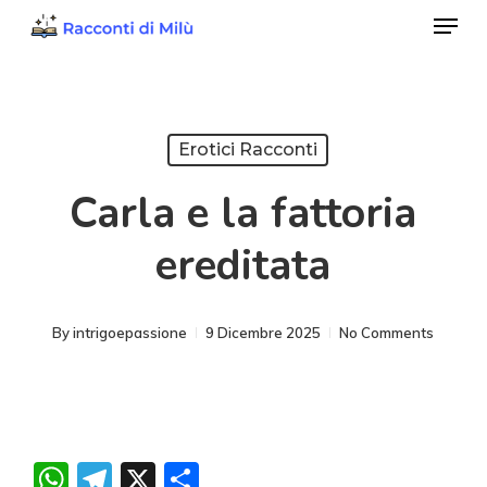
Menu
Skip
to
Close
main
Menu
content
Erotici Racconti
Carla e la fattoria
ereditata
By
intrigoepassione
9 Dicembre 2025
No Comments
WhatsApp
Telegram
X
Condividi