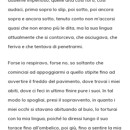
assieme imperioso, quelle dita così forti, così
audaci, prima sopra lo slip, poi sotto, poi ancora
sopra e ancora sotto, tenuto conto non m’accorsi
quasi che non erano più le dita, ma la sua lingua
attualmente che si contorceva, che asciugava, che
feriva e che tentava di penetrarmi.
Forse io respiravo, forse no, so soltanto che
cominciai ad appoggiarmi a quello stipite fino ad
avvertire il freddo del pavimento, dove trovai i miei
abiti, dove ci feci in ultimo finire pure i suoi. In tal
modo lo spogliai, presi il sopravvento, in quanto i
miei occhi si stavano abituando al buio, lo torturai
con la mia lingua, poiché la diressi lungo il suo
torace fino all’ombelico, poi giù, fino a sentire la mia