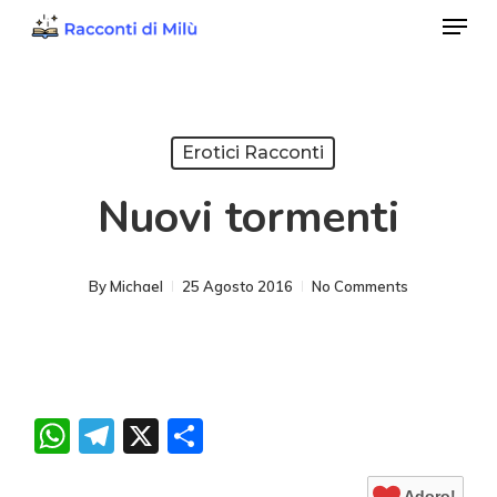
Menu
Skip
to
Close
main
Menu
content
Erotici Racconti
Nuovi tormenti
By
Michael
25 Agosto 2016
No Comments
WhatsApp
Telegram
X
Condividi
Adoro!