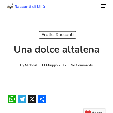
Menu
Skip
to
Close
main
Menu
content
Erotici Racconti
Una dolce altalena
By
Michael
11 Maggio 2017
No Comments
WhatsApp
Telegram
X
Condividi
Adoro!