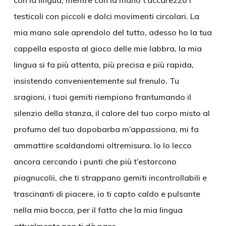
con la lingua, mentre con la mano t’accarezzo i
testicoli con piccoli e dolci movimenti circolari. La
mia mano sale aprendolo del tutto, adesso ho la tua
cappella esposta al gioco delle mie labbra, la mia
lingua si fa più attenta, più precisa e più rapida,
insistendo convenientemente sul frenulo. Tu
sragioni, i tuoi gemiti riempiono frantumando il
silenzio della stanza, il calore del tuo corpo misto al
profumo del tuo dopobarba m’appassiona, mi fa
ammattire scaldandomi oltremisura. Io lo lecco
ancora cercando i punti che più t’estorcono
piagnucolii, che ti strappano gemiti incontrollabili e
trascinanti di piacere, io ti capto caldo e pulsante
nella mia bocca, per il fatto che la mia lingua