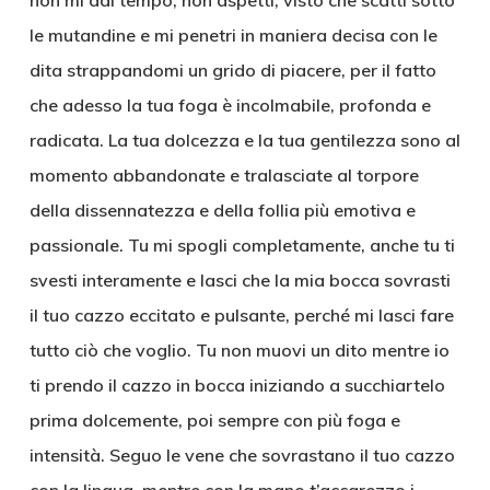
non mi dai tempo, non aspetti, visto che scatti sotto
le mutandine e mi penetri in maniera decisa con le
dita strappandomi un grido di piacere, per il fatto
che adesso la tua foga è incolmabile, profonda e
radicata. La tua dolcezza e la tua gentilezza sono al
momento abbandonate e tralasciate al torpore
della dissennatezza e della follia più emotiva e
passionale. Tu mi spogli completamente, anche tu ti
svesti interamente e lasci che la mia bocca sovrasti
il tuo cazzo eccitato e pulsante, perché mi lasci fare
tutto ciò che voglio. Tu non muovi un dito mentre io
ti prendo il cazzo in bocca iniziando a succhiartelo
prima dolcemente, poi sempre con più foga e
intensità. Seguo le vene che sovrastano il tuo cazzo