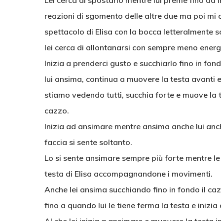
Lei cerca di spostarlo mentre lui preme fino ad in
reazioni di sgomento delle altre due ma poi mi 
spettacolo di Elisa con la bocca letteralmente
lei cerca di allontanarsi con sempre meno ener
Inizia a prenderci gusto e succhiarlo fino in fo
lui ansima, continua a muovere la testa avanti e
stiamo vedendo tutti, succhia forte e muove la
cazzo.
Inizia ad ansimare mentre ansima anche lui anch
faccia si sente soltanto.
Lo si sente ansimare sempre più forte mentre le 
testa di Elisa accompagnandone i movimenti.
Anche lei ansima succhiando fino in fondo il c
fino a quando lui le tiene ferma la testa e inizia