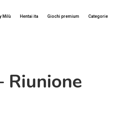
y Milù
Hentai ita
Giochi premium
Categorie
 – Riunione