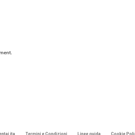
ment.
ntai ita
Termini e Condizioni
Linee guida
Cookie Poli