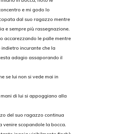
filarlo in bocca, noto le
concentro e mi godo lo
 scopata dal suo ragazzo mentre
gia e sempre più rassegnazione.
ndo accarezzando le palle mentre
 indietro incurante che la
 testa adagio assaporando il
e se lui non si vede mai in
mani di lui si appoggiano alla
azzo del suo ragazzo continua
 a venire scopandole la bocca.​