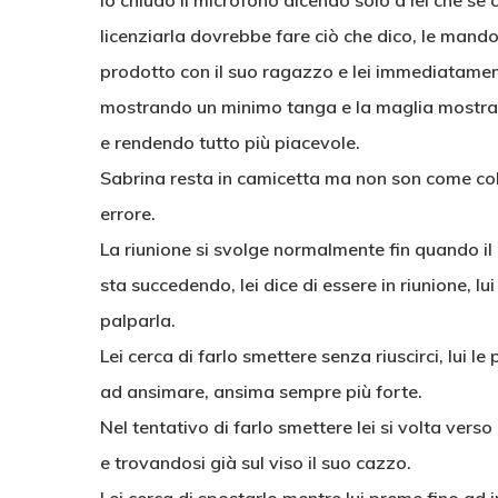
Io chiudo il microfono dicendo solo a lei che se c
licenziarla dovrebbe fare ciò che dico, le mand
prodotto con il suo ragazzo e lei immediatament
mostrando un minimo tanga e la maglia mostran
e rendendo tutto più piacevole.
Sabrina resta in camicetta ma non son come col
errore.
La riunione si svolge normalmente fin quando il 
sta succedendo, lei dice di essere in riunione, lui
palparla.
Lei cerca di farlo smettere senza riuscirci, lui le 
ad ansimare, ansima sempre più forte.
Nel tentativo di farlo smettere lei si volta vers
e trovandosi già sul viso il suo cazzo.