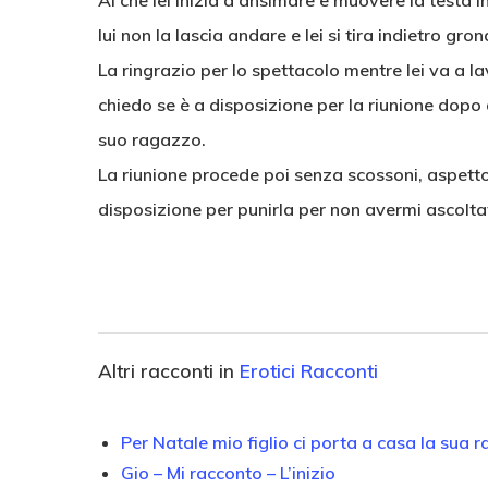
Al che lei inizia a ansimare e muovere la testa i
lui non la lascia andare e lei si tira indietro gro
La ringrazio per lo spettacolo mentre lei va a l
chiedo se è a disposizione per la riunione dopo a
suo ragazzo.
La riunione procede poi senza scossoni, aspetto
disposizione per punirla per non avermi ascolt
Altri racconti in
Erotici Racconti
Per Natale mio figlio ci porta a casa la sua r
Gio – Mi racconto – L’inizio