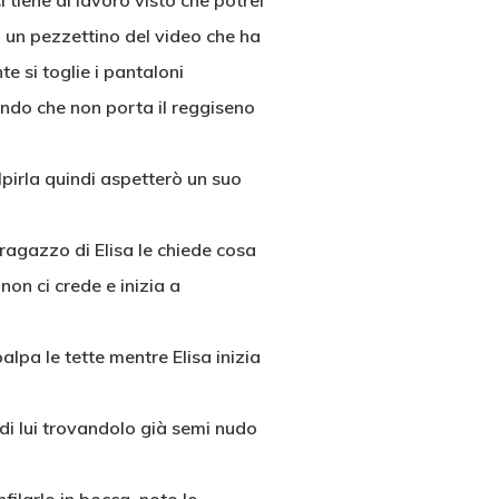
i tiene al lavoro visto che potrei
o un pezzettino del video che ha
e si toglie i pantaloni
do che non porta il reggiseno
pirla quindi aspetterò un suo
ragazzo di Elisa le chiede cosa
 non ci crede e inizia a
palpa le tette mentre Elisa inizia
o di lui trovandolo già semi nudo