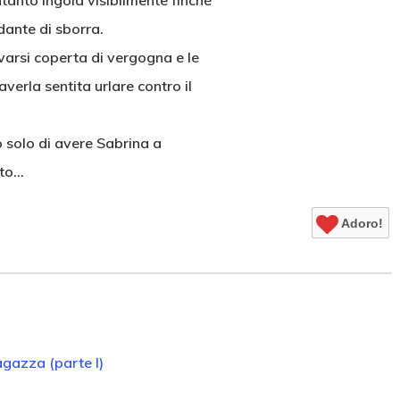
ntanto ingoia visibilmente finchè
ndante di sborra.
avarsi coperta di vergogna e le
verla sentita urlare contro il
 solo di avere Sabrina a
ato…
Adoro!
agazza (parte I)