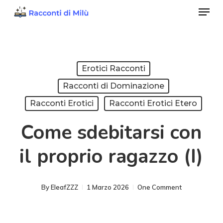
Menu
Skip
to
Close
main
Menu
content
Erotici Racconti
Racconti di Dominazione
Racconti Erotici
Racconti Erotici Etero
Come sdebitarsi con
il proprio ragazzo (I)
By
EleafZZZ
1 Marzo 2026
One Comment