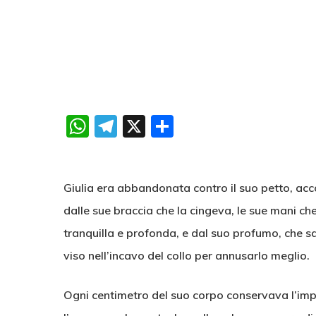
WhatsApp
Telegram
X
Condividi
Giulia era abbandonata contro il suo petto, acc
dalle sue braccia che la cingeva, le sue mani c
tranquilla e profonda, e dal suo profumo, che sap
viso nell’incavo del collo per annusarlo meglio.
Ogni centimetro del suo corpo conservava l’impr