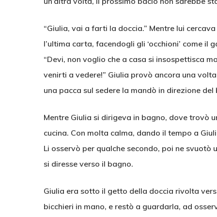
un’altra volta, il prossimo bacio non sarebbe st
“Giulia, vai a farti la doccia.” Mentre lui cercava
l’ultima carta, facendogli gli ‘occhioni’ come il g
“Devi, non voglio che a casa si insospettisca ma,
venirti a vedere!” Giulia provò ancora una volta
una pacca sul sedere la mandò in direzione del
Mentre Giulia si dirigeva in bagno, dove trovò un 
cucina. Con molta calma, dando il tempo a Giulia 
Li osservò per qualche secondo, poi ne svuotò u
si diresse verso il bagno.
Giulia era sotto il getto della doccia rivolta vers
bicchieri in mano, e restò a guardarla, ad osserv