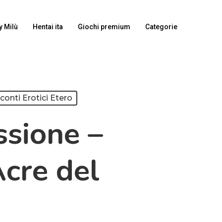
y Milù
Hentai ita
Giochi premium
Categorie
conti Erotici Etero
ssione –
Acre del