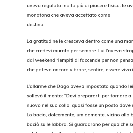
aveva regalato molto più di piacere fisico: le a
monotona che aveva accettato come
destino.
La gratitudine le cresceva dentro come una mare
che credevi murata per sempre. Lui l’aveva strap
dai weekend riempiti di faccende per non pens
che poteva ancora vibrare, sentire, essere viva
L’allarme che Dago aveva impostato quando lei era
sollevò il mento: “Devi prepararti per tornare a c
nuovo nel suo collo, quasi fosse un posto dove
Lo bacio, dolcemente, umidamente, vicino alla ba
baciò sulle labbra. Si guardarono per qualche s