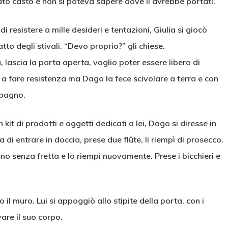
ato casto e non si poteva sapere dove li avrebbe portati.
 di resistere a mille desideri e tentazioni, Giulia si giocò
atto degli stivali. “Devo proprio?” gli chiese.
 lascia la porta aperta, voglio poter essere libero di
 a fare resistenza ma Dago la fece scivolare a terra e con
 bagno.
kit di prodotti e oggetti dedicati a lei, Dago si diresse in
di entrare in doccia, prese due flûte, li riempì di prosecco.
no senza fretta e lo riempì nuovamente. Prese i bicchieri e
o il muro. Lui si appoggiò allo stipite della porta, con i
are il suo corpo.