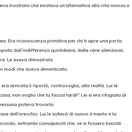
veva mostrato che esisteva un’alternativa alla vita noiosa e
a. Era riconoscenza primitiva per chi ti apre una porta
pata dall’indifferenza quotidiana, dalle cene silenziose,
are. Le aveva dimostrato
 in modi che aveva dimenticato.
 arrivata li riportò, controvoglia, alla realtà. Lui le
asa, non voglio che tu faccia tardi!” Lei si era rifugiata di
 nessuno poteva trovarla.
se dell’orecchio. Lui le sollevò di nuovo il mento e la
econdo, entrambi consapevoli che, se si fossero baciati