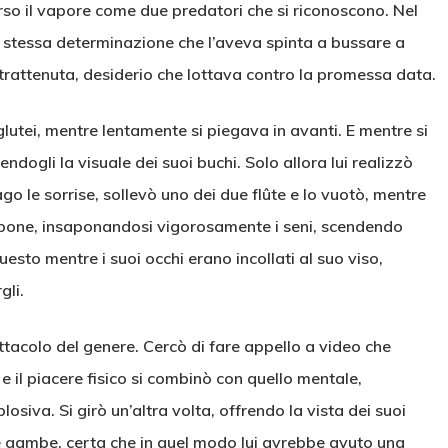
erso il vapore come due predatori che si riconoscono. Nel
a stessa determinazione che l’aveva spinta a bussare a
e trattenuta, desiderio che lottava contro la promessa data.
lutei, mentre lentamente si piegava in avanti. E mentre si
endogli la visuale dei suoi buchi. Solo allora lui realizzò
go le sorrise, sollevò uno dei due flûte e lo vuotò, mentre
sapone, insaponandosi vigorosamente i seni, scendendo
uesto mentre i suoi occhi erano incollati al suo viso,
gli.
ttacolo del genere. Cercò di fare appello a video che
e il piacere fisico si combinò con quello mentale,
iva. Si girò un’altra volta, offrendo la vista dei suoi
 le gambe, certa che in quel modo lui avrebbe avuto una