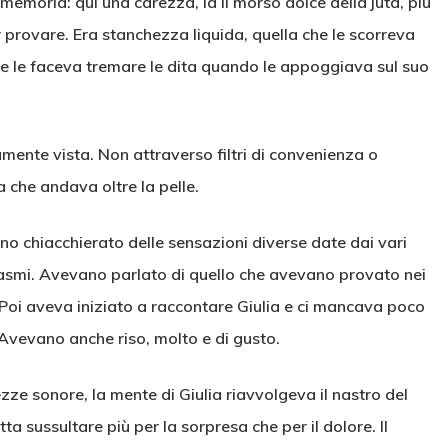
emoria: qui una carezza, là il morso dolce della juta, più
r provare. Era stanchezza liquida, quella che le scorreva
he le faceva tremare le dita quando le appoggiava sul suo
mente vista. Non attraverso filtri di convenienza o
a che andava oltre la pelle.
o chiacchierato delle sensazioni diverse date dai vari
asmi. Avevano parlato di quello che avevano provato nei
i. Poi aveva iniziato a raccontare Giulia e ci mancava poco
 Avevano anche riso, molto e di gusto.
ze sonore, la mente di Giulia riavvolgeva il nastro del
a sussultare più per la sorpresa che per il dolore. Il