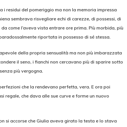
via i residui del pomeriggio ma non la memoria impressa
hiena sembrava risvegliare echi di carezze, di possessi, di
sa da come l’aveva vista entrare ore prima. Più morbida, più
e paradossalmente riportata in possesso di sé stessa.
sapevole della propria sensualità ma non più imbarazzata
ondere il seno, i fianchi non cercavano più di sparire sotto
 senza più vergogna.
erfezioni che la rendevano perfetta, vera. E ora poi
i regale, che dava alle sue curve e forme un nuovo
n si accorse che Giulia aveva girato la testa e lo stava