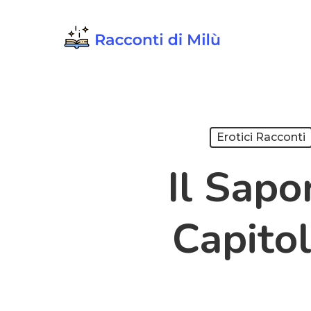
Skip
to
main
content
Erotici Racconti
Il Sapo
Capitol