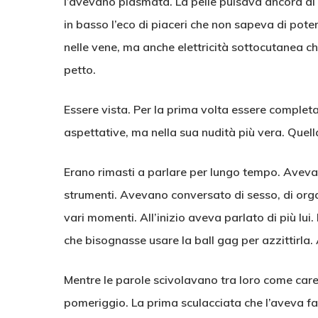
l’avevano plasmata. La pelle pulsava ancora di m
in basso l’eco di piaceri che non sapeva di pote
nelle vene, ma anche elettricità sottocutanea c
petto.
Essere vista. Per la prima volta essere completa
aspettative, ma nella sua nudità più vera. Quell
Erano rimasti a parlare per lungo tempo. Avevan
strumenti. Avevano conversato di sesso, di org
vari momenti. All’inizio aveva parlato di più lu
che bisognasse usare la ball gag per azzittirla.
Mentre le parole scivolavano tra loro come carez
pomeriggio. La prima sculacciata che l’aveva fatt