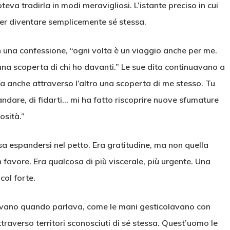
eva tradirla in modi meravigliosi. L’istante preciso in cui
er diventare semplicemente sé stessa.
n una confessione, “ogni volta è un viaggio anche per me.
na scoperta di chi ho davanti.” Le sue dita continuavano a
“Ma anche attraverso l’altro una scoperta di me stesso. Tu
 andare, di fidarti… mi ha fatto riscoprire nuove sfumature
osità.”
sa espandersi nel petto. Era gratitudine, ma non quella
n favore. Era qualcosa di più viscerale, più urgente. Una
col forte.
vevano quando parlava, come le mani gesticolavano con
traverso territori sconosciuti di sé stessa. Quest’uomo le