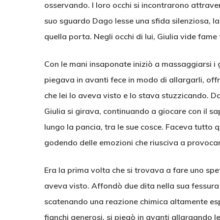
osservando. I loro occhi si incontrarono attrav
suo sguardo Dago lesse una sfida silenziosa, l
quella porta. Negli occhi di lui, Giulia vide fam
Con le mani insaponate iniziò a massaggiarsi i g
piegava in avanti fece in modo di allargarli, offr
che lei lo aveva visto e lo stava stuzzicando. Da
Giulia si girava, continuando a giocare con il 
lungo la pancia, tra le sue cosce. Faceva tutto q
godendo delle emozioni che riusciva a provocar
Era la prima volta che si trovava a fare uno spe
aveva visto. Affondò due dita nella sua fessura 
scatenando una reazione chimica altamente esplos
fianchi generosi, si piegò in avanti allargando