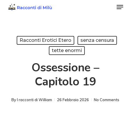
Menu
Skip
to
Close
main
Menu
content
Racconti Erotici Etero
senza censura
tette enormi
Ossessione –
Capitolo 19
By
I racconti di William
26 Febbraio 2026
No Comments