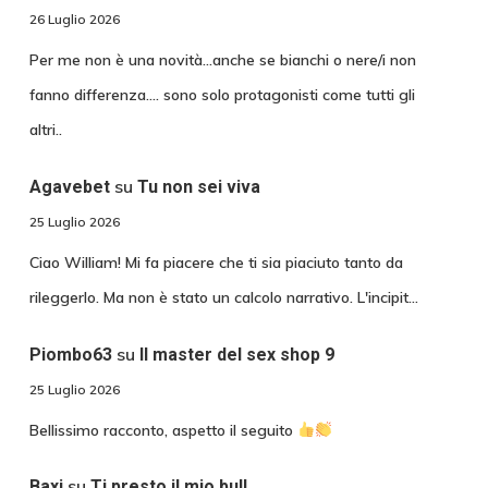
26 Luglio 2026
Per me non è una novità...anche se bianchi o nere/i non
fanno differenza.... sono solo protagonisti come tutti gli
altri..
su
Agavebet
Tu non sei viva
25 Luglio 2026
Ciao William! Mi fa piacere che ti sia piaciuto tanto da
rileggerlo. Ma non è stato un calcolo narrativo. L'incipit…
su
Piombo63
Il master del sex shop 9
25 Luglio 2026
Bellissimo racconto, aspetto il seguito
su
Baxi
Ti presto il mio bull.