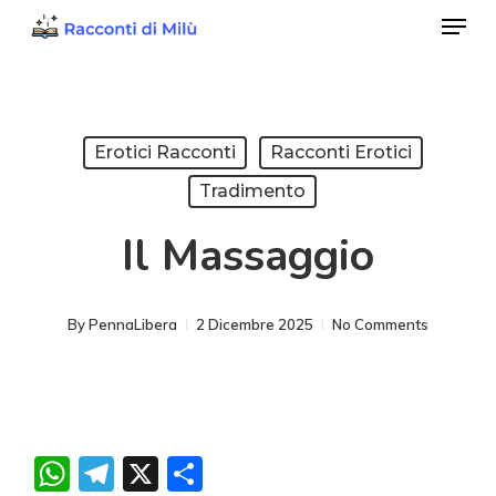
Menu
Skip
to
Close
main
Menu
content
Erotici Racconti
Racconti Erotici
Tradimento
Il Massaggio
By
PennaLibera
2 Dicembre 2025
No Comments
WhatsApp
Telegram
X
Condividi