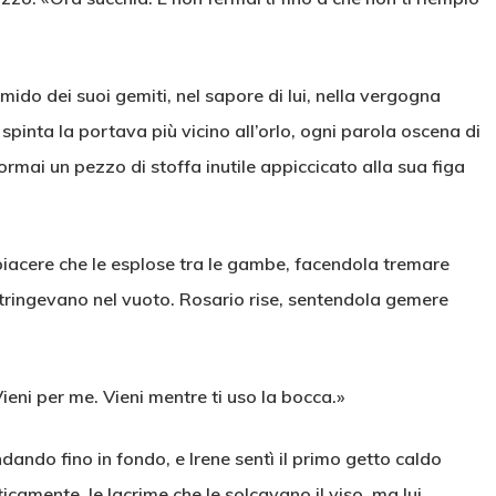
umido dei suoi gemiti, nel sapore di lui, nella vergogna
 spinta la portava più vicino all’orlo, ogni parola oscena di
rmai un pezzo di stoffa inutile appiccicato alla sua figa
iacere che le esplose tra le gambe, facendola tremare
stringevano nel vuoto. Rosario rise, sentendola gemere
ieni per me. Vieni mentre ti uso la bocca.»
ndando fino in fondo, e Irene sentì il primo getto caldo
icamente, le lacrime che le solcavano il viso, ma lui