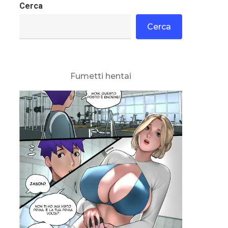
Cerca
Cerca
Fumetti hentai