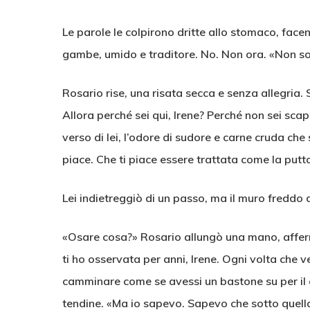
Le parole le colpirono dritte allo stomaco, facen
gambe, umido e traditore. No. Non ora. «Non son
Rosario rise, una risata secca e senza allegria.
Allora perché sei qui, Irene? Perché non sei scap
verso di lei, l’odore di sudore e carne cruda ch
piace. Che ti piace essere trattata come la putt
Lei indietreggiò di un passo, ma il muro freddo 
«Osare cosa?» Rosario allungò una mano, afferra
ti ho osservata per anni, Irene. Ogni volta che v
camminare come se avessi un bastone su per il cul
tendine. «Ma io sapevo. Sapevo che sotto quell