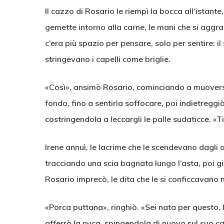
Il cazzo di Rosario le riempì la bocca all’istant
gemette intorno alla carne, le mani che si aggra
c’era più spazio per pensare, solo per sentire: il s
stringevano i capelli come briglie.
«Così», ansimò Rosario, cominciando a muoversi. 
fondo, fino a sentirla soffocare, poi indietreggiò
costringendola a leccargli le palle sudaticce. «T
Irene annuì, le lacrime che le scendevano dagli o
tracciando una scia bagnata lungo l’asta, poi giù
Rosario imprecò, le dita che le si conficcavano n
«Porca puttana», ringhiò. «Sei nata per questo, Ir
afferrò la nuca, spingendola di nuovo sul suo ca