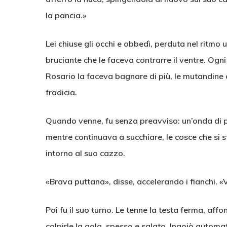
la pancia.»
Lei chiuse gli occhi e obbedì, perduta nel ritmo 
bruciante che le faceva contrarre il ventre. Ogni
Rosario la faceva bagnare di più, le mutandine o
fradicia.
Quando venne, fu senza preavviso: un’onda di p
mentre continuava a succhiare, le cosce che si 
intorno al suo cazzo.
«Brava puttana», disse, accelerando i fianchi. «V
Poi fu il suo turno. Le tenne la testa ferma, affo
colpirle la gola, spesso e salato. Ingoiò automat