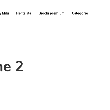
y Milù
Hentai ita
Giochi premium
Categorie
ne 2