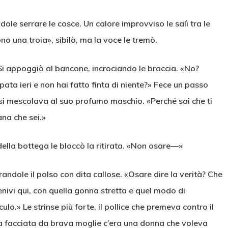
dole serrare le cosce. Un calore improvviso le salì tra le
o una troia», sibilò, ma la voce le tremò.
 Si appoggiò al bancone, incrociando le braccia. «No?
pata ieri e non hai fatto finta di niente?» Fece un passo
e si mescolava al suo profumo maschio. «Perché sai che ti
ana che sei.»
della bottega le bloccò la ritirata. «Non osare—»
ndole il polso con dita callose. «Osare dire la verità? Che
enivi qui, con quella gonna stretta e quel modo di
o.» Le strinse più forte, il pollice che premeva contro il
a facciata da brava moglie c’era una donna che voleva