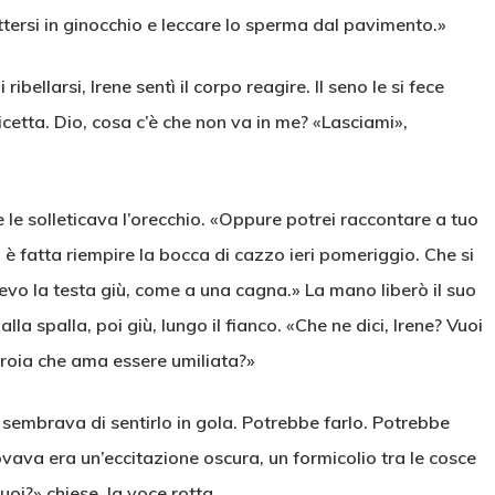
tersi in ginocchio e leccare lo sperma dal pavimento.»
bellarsi, Irene sentì il corpo reagire. Il seno le si fece
micetta. Dio, cosa c’è che non va in me? «Lasciami»,
e le solleticava l’orecchio. «Oppure potrei raccontare a tuo
 è fatta riempire la bocca di cazzo ieri pomeriggio. Che si
evo la testa giù, come a una cagna.» La mano liberò il suo
alla spalla, poi giù, lungo il fianco. «Che ne dici, Irene? Vuoi
troia che ama essere umiliata?»
le sembrava di sentirlo in gola. Potrebbe farlo. Potrebbe
vava era un’eccitazione oscura, un formicolio tra le cosce
uoi?» chiese, la voce rotta.