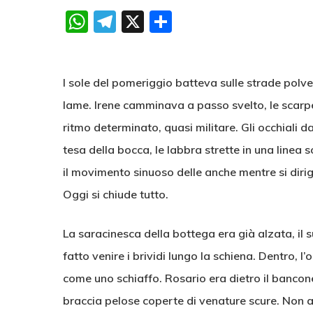
WhatsApp
Telegram
X
Condividi
l sole del pomeriggio batteva sulle strade polv
lame. Irene camminava a passo svelto, le scarpe
ritmo determinato, quasi militare. Gli occhiali 
tesa della bocca, le labbra strette in una linea 
il movimento sinuoso delle anche mentre si diri
Oggi si chiude tutto.
La saracinesca della bottega era già alzata, il
fatto venire i brividi lungo la schiena. Dentro, l
come uno schiaffo. Rosario era dietro il bancone
braccia pelose coperte di venature scure. Non a