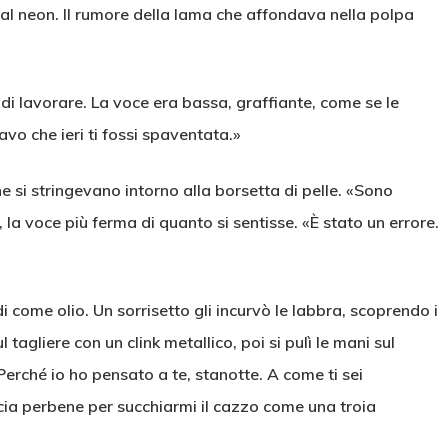
e al neon. Il rumore della lama che affondava nella polpa
di lavorare. La voce era bassa, graffiante, come se le
avo che ieri ti fossi spaventata.»
e si stringevano intorno alla borsetta di pelle. «Sono
 la voce più ferma di quanto si sentisse. «È stato un errore.
di come olio. Un sorrisetto gli incurvò le labbra, scoprendo i
ul tagliere con un clink metallico, poi si pulì le mani sul
Perché io ho pensato a te, stanotte. A come ti sei
cia perbene per succhiarmi il cazzo come una troia