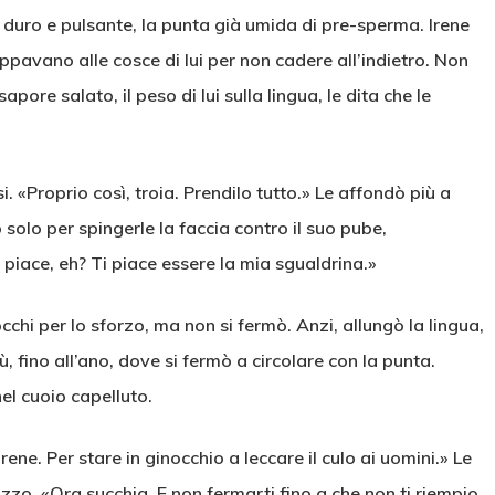
e, duro e pulsante, la punta già umida di pre-sperma. Irene
ppavano alle cosce di lui per non cadere all’indietro. Non
apore salato, il peso di lui sulla lingua, le dita che le
«Proprio così, troia. Prendilo tutto.» Le affondò più a
 solo per spingerle la faccia contro il suo pube,
i piace, eh? Ti piace essere la mia sgualdrina.»
cchi per lo sforzo, ma non si fermò. Anzi, allungò la lingua,
, fino all’ano, dove si fermò a circolare con la punta.
el cuoio capelluto.
ene. Per stare in ginocchio a leccare il culo ai uomini.» Le
zzo. «Ora succhia. E non fermarti fino a che non ti riempio