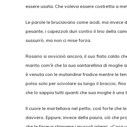
essere usata. Che voleva essere costretta a met
Le parole le bruciavano come acidi, ma invece di ri
pesante, i capezzoli duri contro il lino della ca
sussurrò, ma non ci mise forza.
Rosario si avvicinò ancora, il suo fiato caldo ch
marito com’è che la sua santarellina di moglie si
è venuta con le mutandine fradice mentre le ten
polso solo per scivolare su lungo il braccio, fino 
che lo sappia tutti quanti che sua moglie è una 
Il cuore le martellava nel petto, così forte che 
davvero. Eppure, invece della paura, ciò che pro
che le faceva stringere i muscoli interni. «Cosa v