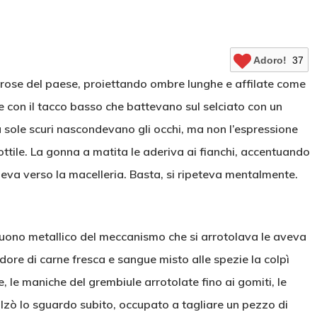
Adoro!
37
erose del paese, proiettando ombre lunghe e affilate come
 con il tacco basso che battevano sul selciato con un
da sole scuri nascondevano gli occhi, ma non l’espressione
sottile. La gonna a matita le aderiva ai fianchi, accentuando
geva verso la macelleria. Basta, si ripeteva mentalmente.
 suono metallico del meccanismo che si arrotolava le aveva
’odore di carne fresca e sangue misto alle spezie la colpì
, le maniche del grembiule arrotolate fino ai gomiti, le
lzò lo sguardo subito, occupato a tagliare un pezzo di