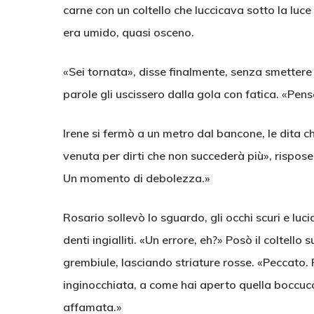
carne con un coltello che luccicava sotto la luc
era umido, quasi osceno.
«Sei tornata», disse finalmente, senza smettere 
parole gli uscissero dalla gola con fatica. «Pens
Irene si fermò a un metro dal bancone, le dita ch
venuta per dirti che non succederà più», rispose,
Un momento di debolezza.»
Rosario sollevò lo sguardo, gli occhi scuri e luci
denti ingialliti. «Un errore, eh?» Posò il coltello s
grembiule, lasciando striature rosse. «Peccato. 
inginocchiata, a come hai aperto quella boccuc
affamata.»