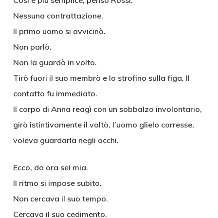
Così è più semplice, pensò Rossi.
Nessuna contrattazione.
Il primo uomo si avvicinò.
Non parlò.
Non la guardò in volto.
Tirò fuori il suo membrò e lo strofino sulla figa, Il
contatto fu immediato.
Il corpo di Anna reagì con un sobbalzo involontario,
girò istintivamente il voltò, l’uomo glielo corresse,
voleva guardarla negli occhi.
Ecco, da ora sei mia.
Il ritmo si impose subito.
Non cercava il suo tempo.
Cercava il suo cedimento.