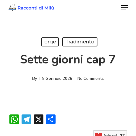
Menu
Skip
to
Close
main
Menu
content
orge
Tradimento
Sette giorni cap 7
By
8 Gennaio 2026
No Comments
WhatsApp
Telegram
X
Condividi
Adoro!
27