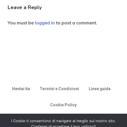
Leave a Reply
You must be
logged in
to post a comment.
Hentai ita
Termini e Condizioni
Linee guida
Cookie Policy
© 2026 Racconti di Milù.
I Cookie ti consentono di navigare al meglio sul nostro sito.
Confermi di accettare il loro utilizzo?